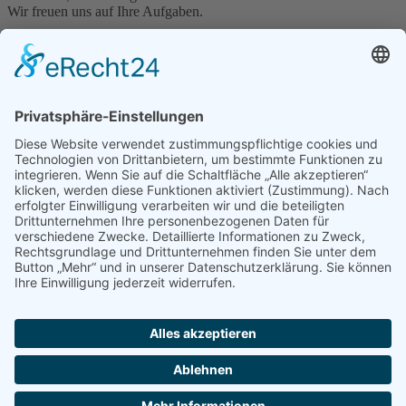
Wir freuen uns auf Ihre Aufgaben.
Leistungen
Kontakt
Impressum
Datenschutzerklärung
Stöppler Gebäudetechnik GmbH
Ottenhauser Str. 4
32791 Lage
05232 6971238
elektro@stoeppler-lage.de