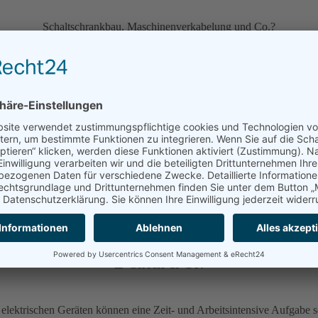
Schaltschrankbau, Maschinenverkabelung und Co.?
Wir sind ihr Partner im Betrieb oder beim Kunden vor Ort.
Mehr erfahren
E-Check & Co.
lektrischen Geräten können eine Zeit- und Arbeitsintensive Aufgabe se