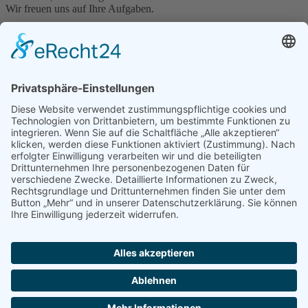
Wir freuen uns auf Ihre Aufgaben.
Leistungen
Kontakt
Impressum
Datenschutzerklärung
Stöppler Gebäudetechnik GmbH
Ottenhauser Str. 4
32791 Lage
05232 6971238
elektro@stoeppler-lage.de